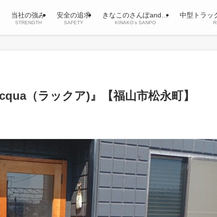
当社の強み
安全の追求
きなこのさんぽand…
中型トラッ
STRENGTH
SAFETY
KINAKO’s SANPO
R
cqua（ラックア)』【福山市松永町】